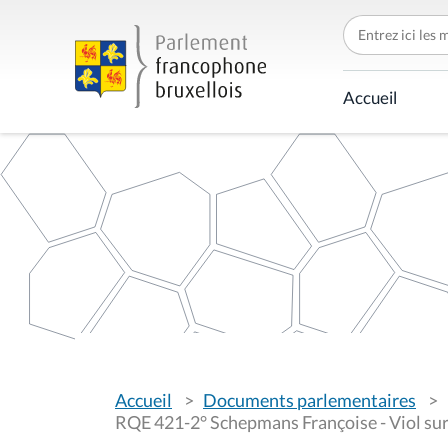
C
h
e
r
c
Accueil
h
e
r
p
a
r
V
Accueil
Documents parlementaires
o
u
RQE 421-2° Schepmans Françoise - Viol sur
s