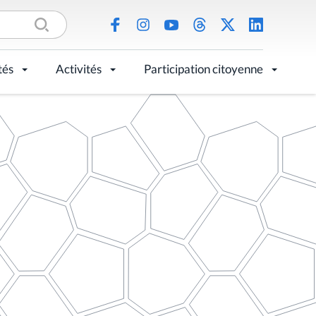
tés
Activités
Participation citoyenne