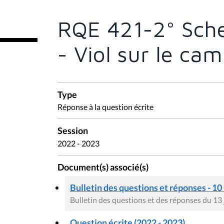
ê
t
e
RQE 421-2° Sch
s
i
c
- Viol sur le ca
i
:
Type
Réponse à la question écrite
Session
2022 - 2023
Document(s) associé(s)
Bulletin des questions et réponses - 10
Bulletin des questions et des réponses du 13
Question écrite (2022 - 2023)