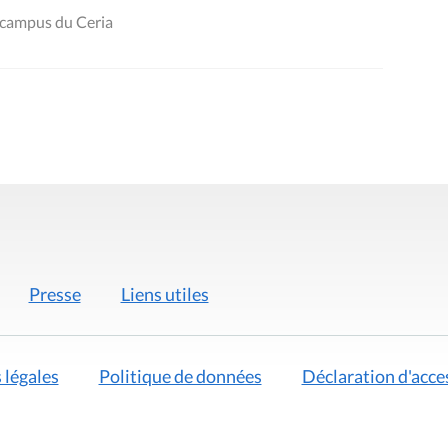
 campus du Ceria
Presse
Liens utiles
 légales
Politique de données
Déclaration d'acces