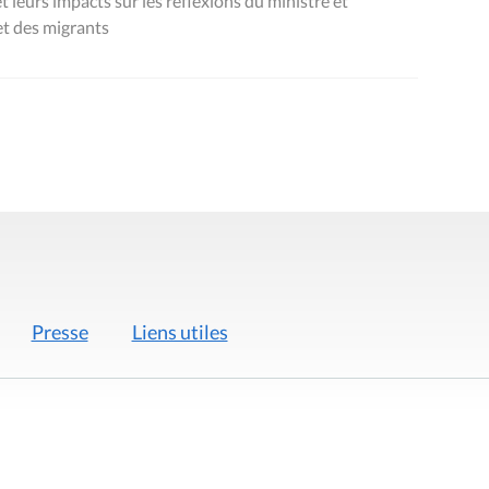
 leurs impacts sur les réflexions du ministre et
 et des migrants
Presse
Liens utiles
 légales
Politique de données
Déclaration d'acces