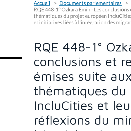
Accueil
Documents parlementaires
o
u
RQE 448-1° Ozkara Emin - Les conclusions 
s
thématiques du projet européen IncluCities 
ê
et initiatives liées à l'intégration des migr
t
e
s
i
c
RQE 448-1° Ozka
i
:
conclusions et 
émises suite aux
thématiques du 
IncluCities et le
réflexions du min