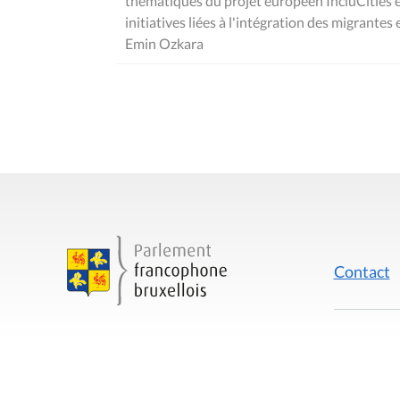
thématiques du projet européen IncluCities et
initiatives liées à l'intégration des migrantes
Emin Ozkara
Contact
Mentions
Rue du Lombard 77
1000 Bruxelles