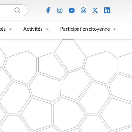
tés
Activités
Participation citoyenne