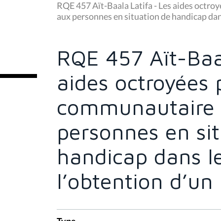
u
RQE 457 Aït-Baala Latifa - Les aides octr
s
aux personnes en situation de handicap dan
ê
t
e
s
RQE 457 Aït-Baal
i
c
i
aides octroyées
:
communautaire 
personnes en si
handicap dans l
l’obtention d’un