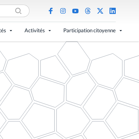
tés
Activités
Participation citoyenne