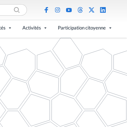
tés
Activités
Participation citoyenne