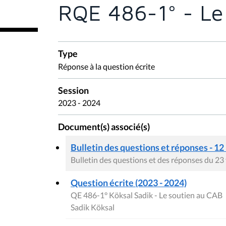
t
RQE 486-1° - Le
e
s
i
c
i
Type
:
Réponse à la question écrite
Session
2023 - 2024
Document(s) associé(s)
Bulletin des questions et réponses - 12
Bulletin des questions et des réponses du 23
Question écrite (2023 - 2024)
QE 486-1° Köksal Sadik - Le soutien au CAB
Sadik Köksal