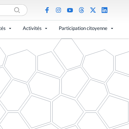
tés
Activités
Participation citoyenne