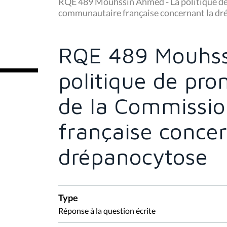
u
RQE 489 Mouhssin Ahmed - La politique de
s
communautaire française concernant la d
ê
t
e
s
RQE 489 Mouhss
i
c
i
politique de pro
:
de la Commissi
française concer
drépanocytose
Type
Réponse à la question écrite