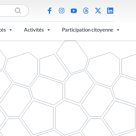
tés
Activités
Participation citoyenne