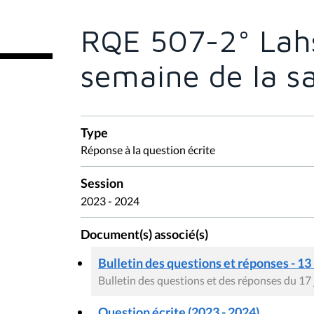
ê
t
e
RQE 507-2° Lahss
s
i
c
semaine de la s
i
:
Type
Réponse à la question écrite
Session
2023 - 2024
Document(s) associé(s)
Bulletin des questions et réponses - 13
Bulletin des questions et des réponses du 17
Question écrite (2023 - 2024)