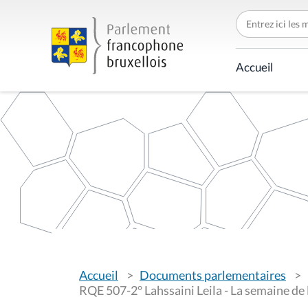
C
h
e
r
c
Accueil
h
e
r
p
a
r
V
Accueil
Documents parlementaires
o
u
RQE 507-2° Lahssaini Leila - La semaine de
s