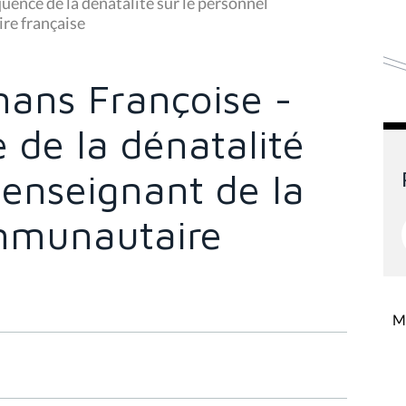
ence de la dénatalité sur le personnel
re française
ans Françoise -
 de la dénatalité
 enseignant de la
mmunautaire
Mi