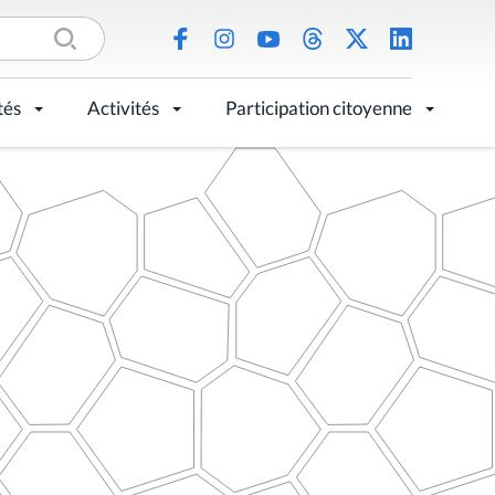
tés
Activités
Participation citoyenne