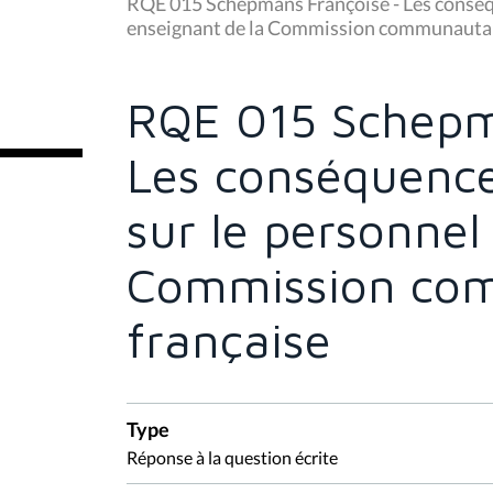
u
RQE 015 Schepmans Françoise - Les conséqu
s
enseignant de la Commission communautai
ê
t
e
s
RQE 015 Schepm
i
c
i
Les conséquence
:
sur le personnel
Commission co
française
Type
Réponse à la question écrite