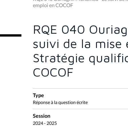
s
emploi en COCOF
ê
t
e
s
RQE 040 Ouriag
i
c
i
suivi de la mise
:
Stratégie qualif
COCOF
Type
Réponse à la question écrite
Session
2024 - 2025