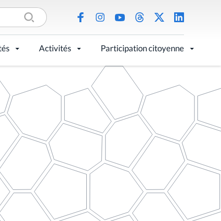
tés
Activités
Participation citoyenne