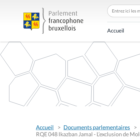
C
h
e
r
c
Accueil
h
e
r
p
a
r
V
Accueil
Documents parlementaires
o
u
RQE 048 Ikazban Jamal - L’exclusion de Mo
s