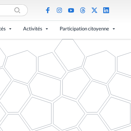
tés
Activités
Participation citoyenne