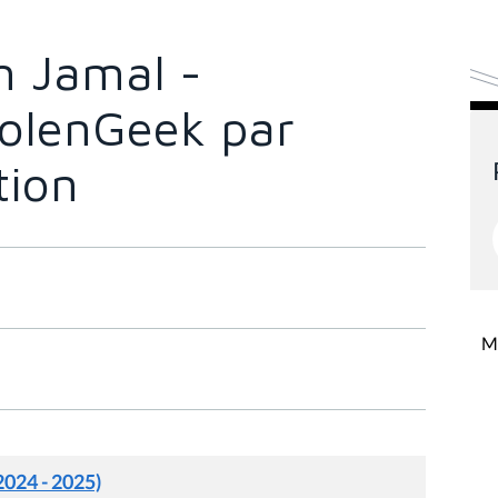
n Jamal -
MolenGeek par
tion
Mi
2024 - 2025)