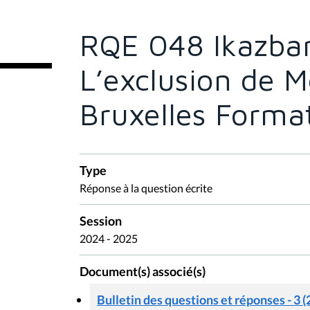
ê
t
e
RQE 048 Ikazba
s
i
c
L’exclusion de 
i
:
Bruxelles Forma
Type
Réponse à la question écrite
Session
2024 - 2025
Document(s) associé(s)
Bulletin des questions et réponses - 3 (