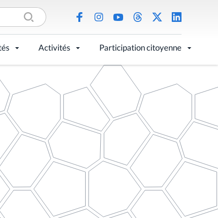
tés
Activités
Participation citoyenne