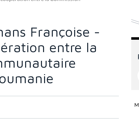
ans Françoise -
ération entre la
mmunautaire
 Roumanie
Mi