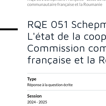
s
communautaire française et la Roumanie
ê
t
e
s
RQE 051 Schepm
i
c
i
L'état de la coop
:
Commission co
française et la
Type
Réponse à la question écrite
Session
2024 - 2025