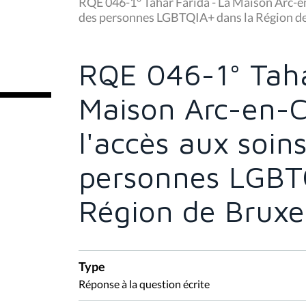
u
RQE 046-1° Tahar Farida - La Maison Arc-en-
s
des personnes LGBTQIA+ dans la Région de
ê
t
e
s
RQE 046-1° Taha
i
c
i
Maison Arc-en-Ci
:
l'accès aux soin
personnes LGBT
Région de Bruxel
Type
Réponse à la question écrite