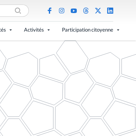
tés
Activités
Participation citoyenne