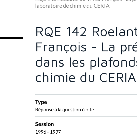
s
laboratoire de chimie du CERIA
ê
t
e
s
RQE 142 Roelant
i
c
i
François - La p
:
dans les plafond
chimie du CERIA
Type
Réponse à la question écrite
Session
1996 - 1997