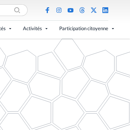
tés
Activités
Participation citoyenne