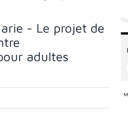
rie - Le projet de
ntre
our adultes
Mi