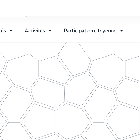
tés
Activités
Participation citoyenne