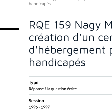
s
handicapés
ê
t
e
s
RQE 159 Nagy Ma
i
c
i
création d'un ce
:
d'hébergement p
handicapés
Type
Réponse à la question écrite
Session
1996 - 1997