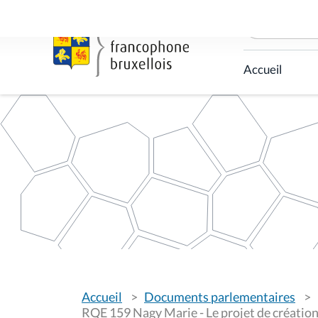
C
h
e
r
c
Accueil
h
e
r
p
a
r
V
Accueil
Documents parlementaires
o
u
RQE 159 Nagy Marie - Le projet de créatio