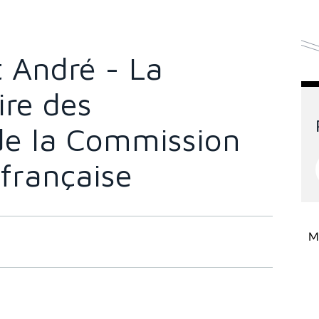
 André - La
ire des
de la Commission
française
Mi
 (1997 - 1998)