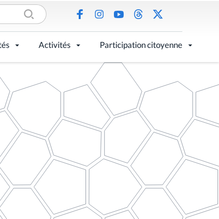
tés
Activités
Participation citoyenne