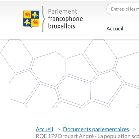
c
Accueil
h
e
r
p
a
r
V
Accueil
Documents parlementaires
o
u
RQE 179 Drouart André - La population sco
s
communautaire française
ê
t
e
s