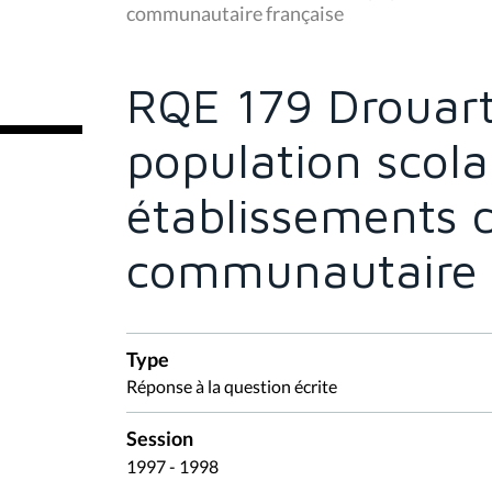
RQE 179 Drouart
i
c
i
population scola
:
établissements 
communautaire 
Type
Réponse à la question écrite
Session
1997 - 1998
Document(s) associé(s)
Bulletin des questions et réponses - 10