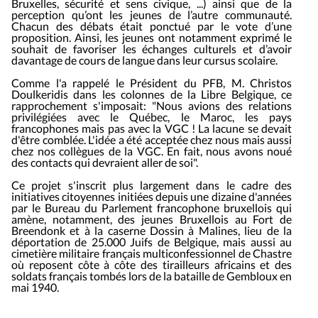
Bruxelles, sécurité et sens civique, ...) ainsi que de la
perception qu’ont les jeunes de l’autre communauté.
Chacun des débats était ponctué par le vote d’une
proposition. Ainsi, les jeunes ont notamment exprimé le
souhait de favoriser les échanges culturels et d’avoir
davantage de cours de langue dans leur cursus scolaire.
Comme l
'
a rappelé le Président du PFB, M.
Christos
Doulkeridis
dans les colonnes de la Libre Belgique, ce
rapprochement s
'
imposait:
"Nous avions des relations
privilégiées avec le Québec, le Maroc, les pays
francophones mais pas avec la VGC ! La lacune se devait
d
'
être comblée. L
'
idée a été acceptée chez nous mais aussi
chez nos collègues de la VGC. En fait, nous avons noué
des contacts qui devraient aller de soi".
Ce projet s
'
inscrit plus largement dans le cadre des
initiatives citoyennes initiées depuis une dizaine d
'
années
par le Bureau du Parlement francophone bruxellois qui
amène, notamment, des jeunes Bruxellois au Fort de
Breendonk et à la caserne Dossin à Malines, lieu de la
déportation de 25.000 Juifs de Belgique, mais aussi au
cimetière militaire français multiconfessionnel de Chastre
où reposent côte à côte des tirailleurs africains et des
soldats français tombés lors de la bataille de Gembloux en
mai 1940.