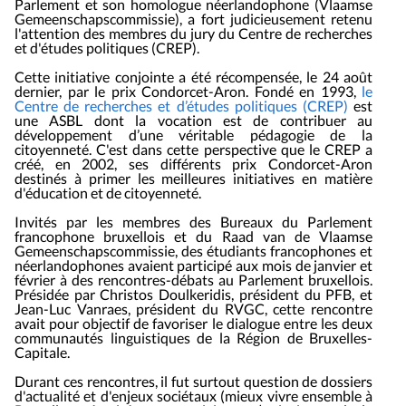
Parlement et son homologue néerlandophone (
Vlaamse
Gemeenschapscommissie),
a fort judicieusement retenu
l
'
attention des membres du jury du
Centre de recherches
et d
'
études politiques
(CREP).
Cette initiative conjointe a été récompensée, le 24 août
dernier, par le prix Condorcet-Aron. Fondé en 1993,
le
Centre de recherches et d’études politiques (CREP)
est
une ASBL dont la vocation est de contribuer au
développement d’une véritable pédagogie de la
citoyenneté. C
'
est dans cette perspective que le CREP a
créé, en 2002, ses différents prix Condorcet-Aron
destinés à primer les meilleures initiatives en matière
d
'
éducation et de citoyenneté.
Invités par les membres des Bureaux du Parlement
francophone bruxellois et du Raad van de Vlaamse
Gemeenschapscommissie, des étudiants francophones et
néerlandophones avaient participé aux mois de janvier et
février à des rencontres-débats au Parlement bruxellois.
Présidée par Christos Doulkeridis, président du PFB, et
Jean-Luc
Vanraes, président du RVGC, cette rencontre
avait pour objectif de favoriser le dialogue entre les deux
communautés linguistiques de la Région de Bruxelles-
Capitale.
Durant ces rencontres, il fut surtout question de dossiers
d
'
actualité et d
'
enjeux sociétaux (mieux vivre ensemble à