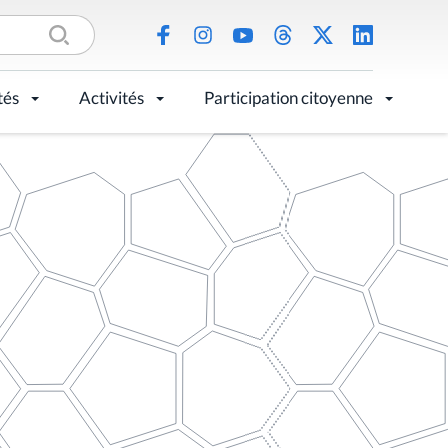
tés
Activités
Participation citoyenne