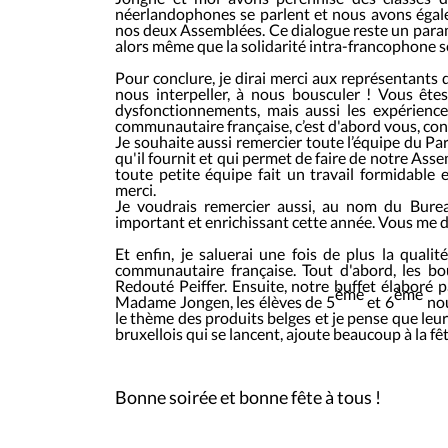
néerlandophones se parlent et nous avons égale
nos deux Assemblées. Ce dialogue reste un para
alors même que la solidarité intra-francophone s
Pour conclure, je dirai merci aux représentants 
nous interpeller, à nous bousculer ! Vous êtes
dysfonctionnements, mais aussi les expérience
communautaire française, c’est d'abord vous, conti
Je souhaite aussi remercier toute l’équipe du Pa
qu'il fournit et qui permet de faire de notre Asse
toute petite équipe fait un travail formidable 
merci.
Je voudrais remercier aussi, au nom du Bureau
important et enrichissant cette année. Vous me di
Et enfin, je saluerai une fois de plus la qual
communautaire française. Tout d'abord, les bou
Redouté Peiffer. Ensuite, notre buffet élaboré p
ème
ème
Madame Jongen, les élèves de 5
et 6
nou
le thème des produits belges et je pense que leu
bruxellois qui se lancent, ajoute beaucoup à la fêt
Bonne soirée et bonne fête à tous !