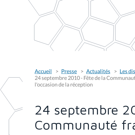
V
Accueil
Presse
Actualités
Les di
o
u
24 septembre 2010 - Fête de la Communauté 
s
l'occasion de la réception
ê
t
e
s
24 septembre 20
i
c
i
Communauté fra
: