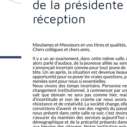
de la présidente 
réception
Mesdames et Messieurs en vos titres et qualités,
Chers collègues et chers amis,
Il y a un an exactement, dans cette même salle, 
alors parlé d'audace, de la jeunesse alliée au sen
s'annonçait incertain comme pour tout jeune de 2
tête. Un an après, la situation est devenue bea
opportunité pour se poser les vraies questions, p
menées sont pour nous si essentielles.
Nous vivons des temps incertains. Personne ne 
changement institutionnel, à commencer par un 
sait que demain ne sera pas comme hier, mais
d’incertitude et non de crainte car nous avons
résistance et de créativité. La société change, ell
convictions d’avenir et non des regrets du pas
nous présent dans cette salle ce soir, c'est moins
s’assurer du maintien des services aujourd'hui
démographique et de la précarité présents dans
aux besoins des citoyens. Notre institution exi