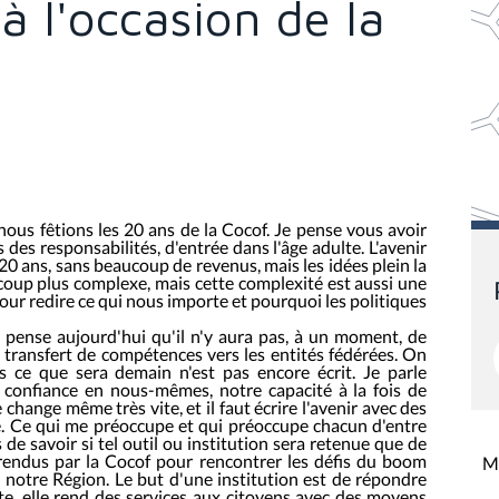
à l'occasion de la
nous fêtions les 20 ans de la Cocof. Je pense vous avoir
s des responsabilités, d'entrée dans l'âge adulte. L'avenir
0 ans, sans beaucoup de revenus, mais les idées plein la
ucoup plus complexe, mais cette complexité est aussi une
our redire ce qui nous importe et pourquoi les politiques
pense aujourd'hui qu'il n'y aura pas, à un moment, de
transfert de compétences vers les entités fédérées. On
 ce que sera demain n'est pas encore écrit. Je parle
 confiance en nous-mêmes, notre capacité à la fois de
e change même très vite, et il faut écrire l'avenir avec des
sé. Ce qui me préoccupe et qui préoccupe chacun d'entre
 de savoir si tel outil ou institution sera retenue que de
 rendus par la Cocof pour rencontrer les défis du boom
Mi
 notre Région. Le but d'une institution est de répondre
ste, elle rend des services aux citoyens avec des moyens