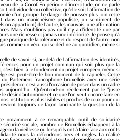
 niveau de la Cocof. En période d'incertitude, on ne parle
oit individuelle ou collective, qu'elle soit l'affirmation de
nomie d'un groupe. Le danger de pousser plus loin cette
ent dans un manichéisme populiste, un sentiment de
els on appartient) de l'autre, les mauvais, une affirmation
nces. Mais n'oublions pas qu'il n'y a d'identité que par
ours une richesse et jamais une infériorité. Je pense qu'à
ue pratique de la tolérance et du respect de l'autre, non
mais comme un vécu qui se décline au quotidien, même si
lle de savoir si, au-delà de l'affirmation des identités,
férences pour un projet commun qui soit plus que la
, c'est bien là le fondement du projet européen, même si
belge est peut-être le bon moment de le rappeler. Cette
 du Parlement francophone bruxellois avec une série
a présidence, c'est aussi l'occasion de poser dans un cadre
s aujourd'hui. Qu’entend-on réellement par le "juste
le désir d'autonomie et ce que l'on veut encore faire en
s institutions plus lisibles et proches de ceux pour qui
revient toujours de façon lancinante la question de la
âce notamment à ce remarquable outil de solidarité
e sécurité sociale, nombre de Bruxellois échappent à la
ge ou la vieillesse ou lorsqu’ils ont à faire face aux coûts
lidarité nous la défendrons becs et ongles. La réalité
eurs un financement fédéral structurel complémentaire vis-