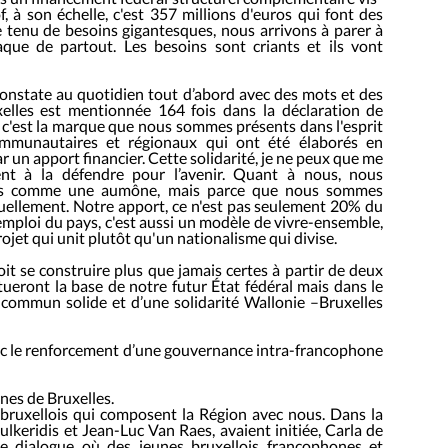
, à son échelle, c'est 357 millions d'euros qui font des
tenu de besoins gigantesques, nous arrivons à parer à
aque de partout. Les besoins sont criants et ils vont
 constate au quotidien tout d’abord avec des mots et des
uxelles est mentionnée 164 fois dans la déclaration de
t, c'est la marque que nous sommes présents dans l'esprit
ommunautaires et régionaux qui ont été élaborés en
ar un apport financier. Cette solidarité, je ne peux que me
ent à la défendre pour l’avenir. Quant à nous, nous
 pas comme une aumône, mais parce que nous sommes
ellement. Notre apport, ce n'est pas seulement 20% du
'emploi du pays, c'est aussi un modèle de vivre-ensemble,
ojet qui unit plutôt qu'un nationalisme qui divise.
doit se construire plus que jamais certes à partir de deux
ueront la base de notre futur État fédéral mais dans le
commun solide et d’une solidarité Wallonie –Bruxelles
avec le renforcement d’une gouvernance intra-francophone
nes de Bruxelles.
s bruxellois qui composent la Région avec nous. Dans la
lkeridis et Jean-Luc Van Raes, avaient initiée, Carla de
e dialogue où des jeunes bruxellois francophones et