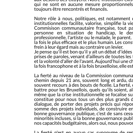
qui ne sont en aucune mesure proportionnels
toujours être rencontrés et financés.
Notre rôle à nous, politiques, est notamment d
institutionnelles facilite, valorise, simplifie la 
Commisison communautaire française, tout par
personne en situation de handicap, le de
professionnelle, l'artiste ou le malade, le parent
la fois le plus efficace et le plus humain. Les co
frein à leur égard mais au contraire un levier.
Je pense qu'il est bon qu'il y ait un débat d'idées
prises de paroles, venant d'ailleurs de toutes les f
et la volonté d'aller de l'avant. Aujourd'hui une
la fois francophone et à la fois bruxelloise, elle e
La fierté au niveau de la Commission communaut
chemin depuis 21 ans, souvent long et ardu, dan
souvent recours à des bouts de ficelle. La fierté, 
battre pour les Bruxellois, quels qu'ils soient, 
même que la crise institutionnelle se focalise 
constitue pour nous tous un des plus grands dé
dialogue, de porter des projets précis qui répo
somme des projets individuels, de construire e
bonne gouvernance publique, c'est de sans cesse
minorités incluses, si la bonne gouvernance publi
nos capacités budgétaires, alors oui, nous pouvon
La fierté n'est en aucun cas synonyme de repl