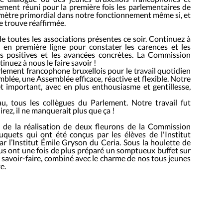
ment réuni pour la première fois les parlementaires de
mètre primordial dans notre fonctionnement même si, et
e trouve réaffirmée.
de toutes les associations présentes ce soir. Continuez à
 en première ligne pour constater les carences et les
s positives et les avancées concrètes. La Commission
nuez à nous le faire savoir !
rlement francophone bruxellois pour le travail quotidien
mblée, une Assemblée efficace, réactive et flexible. Notre
et important, avec en plus enthousiasme et gentillesse,
, tous les collègues du Parlement. Notre travail fut
rez, il ne manquerait plus que ça !
ité de la réalisation de deux fleurons de la Commission
quets qui ont été conçus par les élèves de l'Institut
ar l’Institut Émile Gryson du Ceria. Sous la houlette de
s ont une fois de plus préparé un somptueux buffet sur
r savoir-faire, combiné avec le charme de nos tous jeunes
e.