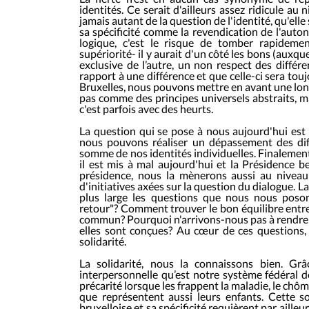
identités. Ce serait d'ailleurs assez ridicule au
jamais autant de la question de l'identité, qu'elle s
sa spécificité comme la revendication de l'auto
logique, c'est le risque de tomber rapidem
supériorité- il y aurait d'un côté les bons (auxqu
exclusive de l’autre, un non respect des différe
rapport à une différence et que celle-ci sera touj
Bruxelles, nous pouvons mettre en avant une long
pas comme des principes universels abstraits, 
c'est parfois avec des heurts.
La question qui se pose à nous aujourd'hui est ce
nous pouvons réaliser un dépassement des dif
somme de nos identités individuelles. Finalement
il est mis à mal aujourd'hui et la Présidence 
présidence, nous la mènerons aussi au niveau
d'initiatives axées sur la question du dialogue. L
plus large les questions que nous nous poson
retour"? Comment trouver le bon équilibre entre 
commun? Pourquoi n'arrivons-nous pas à rendre no
elles sont conçues? Au cœur de ces questions, 
solidarité.
La solidarité, nous la connaissons bien. Gr
interpersonnelle qu’est notre système fédéral d
précarité lorsque les frappent la maladie, le chôma
que représentent aussi leurs enfants. Cette so
bruxelloise et sa spécificité requièrent par aill