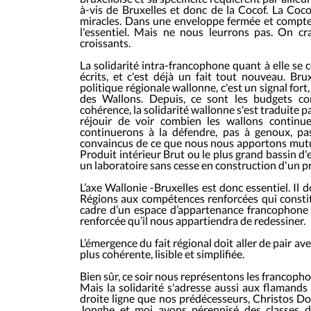
à-vis de Bruxelles et donc de la Cocof. La Cocof
miracles. Dans une enveloppe fermée et compte 
l'essentiel. Mais ne nous leurrons pas. On cr
croissants.
La solidarité intra-francophone quant à elle se
écrits, et c'est déjà un fait tout nouveau. Br
politique régionale wallonne, c'est un signal for
des Wallons. Depuis, ce sont les budgets c
cohérence, la solidarité wallonne s'est traduite p
réjouir de voir combien les wallons continu
continuerons à la défendre, pas à genoux,
convaincus de ce que nous nous apportons mutu
Produit intérieur Brut ou le plus grand bassin d
un laboratoire sans cesse en construction d'un pr
L’axe Wallonie -Bruxelles est donc essentiel. Il 
Régions aux compétences renforcées qui constit
cadre d’un espace d’appartenance francophone 
renforcée qu’il nous appartiendra de redessiner.
L’émergence du fait régional doit aller de pair 
plus cohérente, lisible et simplifiée.
Bien sûr, ce soir nous représentons les francopho
Mais la solidarité s'adresse aussi aux flamand
droite ligne que nos prédécesseurs, Christos Dou
Jonghe et moi avons pérennisé des classes d