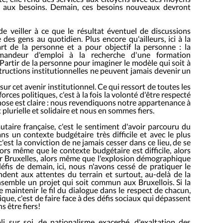
 aux besoins. Demain, ces besoins nouveaux devront
e veiller à ce que le résultat éventuel de discussions
vie des gens au quotidien. Plus encore qu'ailleurs, ici à la
t de la personne et a pour objectif la personne : la
mandeur d'emploi à la recherche d'une formation
. Partir de la personne pour imaginer le modèle qui soit à
nstructions institutionnelles ne peuvent jamais devenir un
 sur cet avenir institutionnel. Ce qui ressort de toutes les
orces politiques, c'est à la fois la volonté d'être respecté
 chose est claire : nous revendiquons notre appartenance à
st plurielle et solidaire et nous en sommes fiers.
aire française, c'est le sentiment d'avoir parcouru du
s un contexte budgétaire très difficile et avec le plus
c'est la conviction de ne jamais cesser dans ce lieu, de se
alors même que le contexte budgétaire est difficile, alors
sur Bruxelles, alors même que l'explosion démographique
fis de demain, ici, nous n'avons cessé de pratiquer le
ndent aux attentes du terrain et surtout, au-delà de la
nsemble un projet qui soit commun aux Bruxellois. Si la
 maintenir le fil du dialogue dans le respect de chacun,
que, c'est de faire face à des défis sociaux qui dépassent
s être fiers!
i sur soi, de nationalisme exacerbé, d'exaltation des