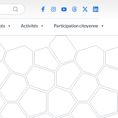
tés
Activités
Participation citoyenne