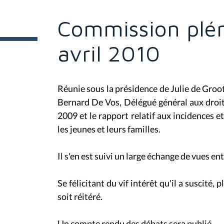
ê
t
e
Commission plén
s
i
c
avril 2010
i
:
Réunie sous la présidence de Julie de Groo
Bernard De Vos, Délégué général aux droit
2009 et le rapport relatif aux incidences e
les jeunes et leurs familles.
Il s'en est suivi un large échange de vues en
Se félicitant du vif intérêt qu'il a suscité,
soit réitéré.
Un compte rendu des débats sera publié.