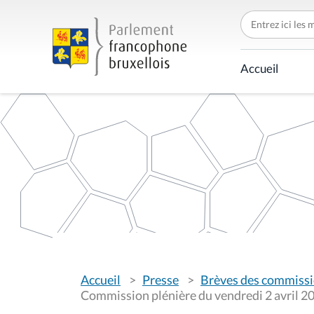
C
h
e
r
c
Accueil
h
e
r
p
a
r
V
Accueil
Presse
Brèves des commiss
o
u
Commission plénière du vendredi 2 avril 2
s