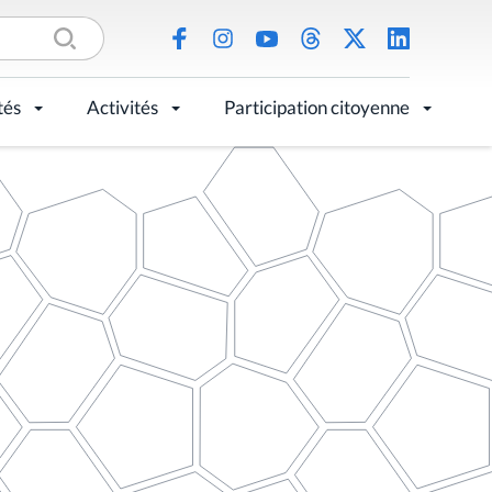
tés
Activités
Participation citoyenne