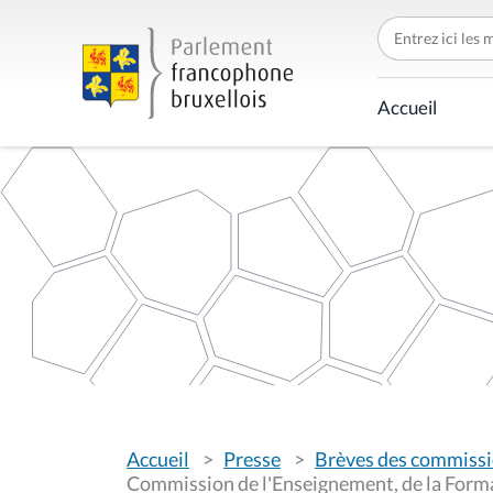
C
h
e
r
c
Accueil
h
e
r
p
a
r
V
Accueil
Presse
Brèves des commiss
o
u
Commission de l'Enseignement, de la Format