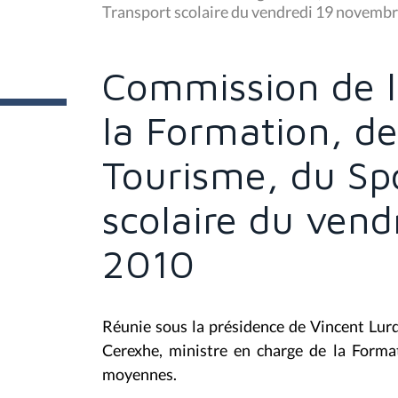
s
Transport scolaire du vendredi 19 novemb
ê
t
e
s
Commission de l
i
c
i
la Formation, de
:
Tourisme, du Spo
scolaire du ven
2010
Réunie sous la présidence de Vincent Lur
Cerexhe, ministre en charge de la Forma
moyennes.