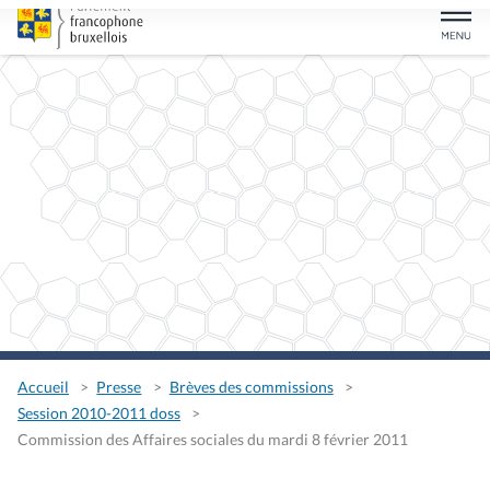
Accueil
Presse
Brèves des commissions
Session 2010-2011 doss
Commission des Affaires sociales du mardi 8 février 2011
Commission des Affaires
sociales du mardi 8 février
2011
La commission s'est réunie, sous la présidence de
Fatoumata Sidibé, afin d'examiner la proposition
de résolution relative à l'accompagnement des
victimes des mariages forcés, contraints ou subis,