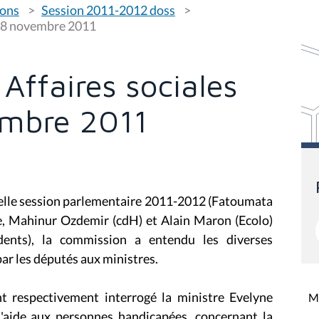
ions
Session 2011-2012 doss
i 8 novembre 2011
Affaires sociales
embre 2011
uvelle session parlementaire 2011-2012 (Fatoumata
ce, Mahinur Ozdemir (cdH) et Alain Maron (Ecolo)
dents), la commission a entendu les diverses
par les députés aux ministres.
nt respectivement interrogé la ministre Evelyne
Mi
d'aide aux personnes handicapées, concernant la