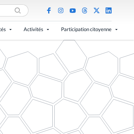
tés
Activités
Participation citoyenne