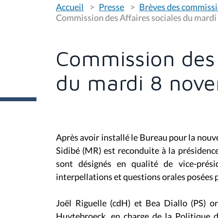
V
Accueil
Presse
Brèves des commiss
o
u
Commission des Affaires sociales du mard
s
ê
t
e
Commission des 
s
i
c
du mardi 8 nov
i
:
Après avoir installé le Bureau pour la no
Sidibé (MR) est reconduite à la présiden
sont désignés en qualité de vice-prési
interpellations et questions orales posées 
Joël Riguelle (cdH) et Bea Diallo (PS) o
Huytebroeck, en charge de la Politique 