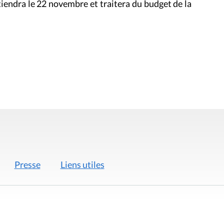
iendra le 22 novembre et traitera du budget de la
Presse
Liens utiles
 légales
Politique de données
Déclaration d'acces