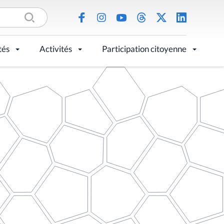
tés
Activités
Participation citoyenne