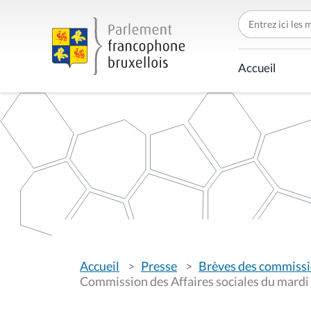
C
h
e
r
c
Accueil
h
e
r
p
a
r
V
Accueil
Presse
Brèves des commiss
o
u
Commission des Affaires sociales du mardi
s
ê