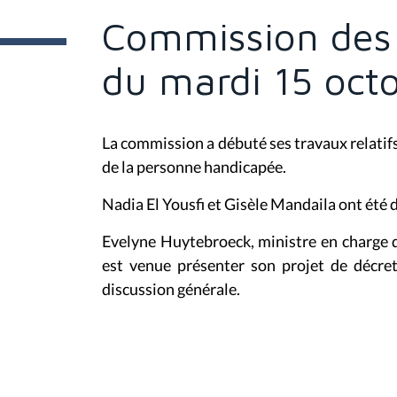
t
e
Commission des 
s
i
c
du mardi 15 oct
i
:
La commission a débuté ses travaux relatif
de la personne handicapée.
Nadia El Yousfi et Gisèle Mandaila ont été 
Evelyne Huytebroeck, ministre en charge d
est venue présenter son projet de décre
discussion générale.