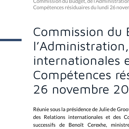
u
Commission du Budget, de l’Administration,
s
Compétences résiduaires du lundi 26 nov
ê
t
e
s
Commission du 
i
c
i
l’Administration
:
internationales 
Compétences rés
26 novembre 20
Réunie sous la présidence de Julie de Groo
des Relations internationales et des C
successifs de Benoît Cerexhe, minist