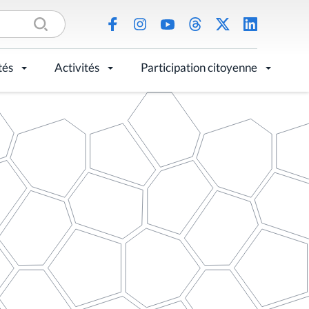
tés
Activités
Participation citoyenne