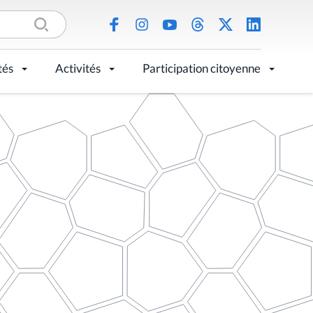
tés
Activités
Participation citoyenne