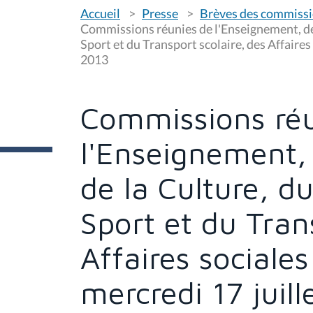
V
Accueil
Presse
Brèves des commiss
o
u
Commissions réunies de l'Enseignement, de 
s
Sport et du Transport scolaire, des Affaires 
ê
2013
t
e
s
i
c
Commissions réu
i
:
l'Enseignement,
de la Culture, d
Sport et du Tran
Affaires sociales
mercredi 17 juil