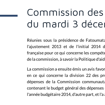
t
e
Commission des 
s
i
c
du mardi 3 déc
i
:
Réunies sous la présidence de Fatoumata
l'ajustement 2013 et de l'initial 201
française pour ce qui concerne les compét
de la commission, à savoir la Politique d'a
La commission
a ensuite émis un avis fav
en ce qui concerne la division 22
des pr
dépenses de la Commission communautair
contenant le budget général des dépense
l'année budgétaire 2014, d'autre part, et l'a