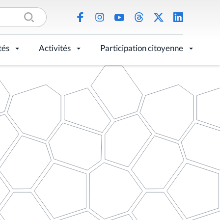
tés
Activités
Participation citoyenne