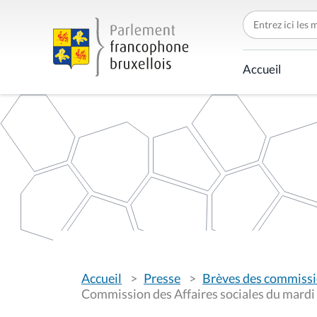
C
h
e
r
c
Accueil
h
e
r
p
a
r
V
Accueil
Presse
Brèves des commiss
o
u
Commission des Affaires sociales du mard
s
ê