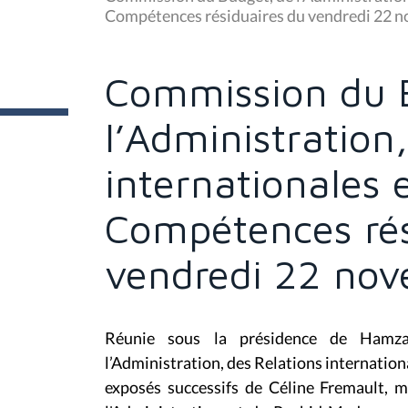
s
Compétences résiduaires du vendredi 22 
ê
t
e
s
Commission du 
i
c
i
l’Administration
:
internationales 
Compétences rés
vendredi 22 no
Réunie sous la présidence de Hamza
l’Administration, des Relations internatio
exposés successifs de Céline Fremault, m