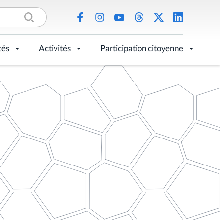
tés
Activités
Participation citoyenne