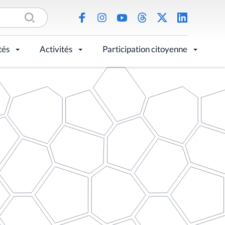
tés
Activités
Participation citoyenne