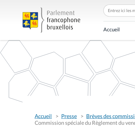
C
h
e
r
c
Accueil
h
e
r
p
a
r
V
Accueil
Presse
Brèves des commiss
o
u
Commission spéciale du Règlement du ven
s
ê