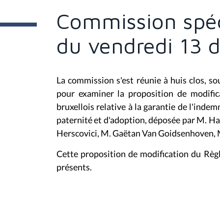
t
e
Commission spé
s
i
c
du vendredi 13 
i
:
La commission s'est réunie à huis clos, so
pour examiner la proposition de modifi
bruxellois relative à la garantie de l'inde
paternité et d'adoption
, déposée par M. H
Herscovici, M. Gaëtan Van Goidsenhoven, 
Cette proposition de modification du Rè
présents.