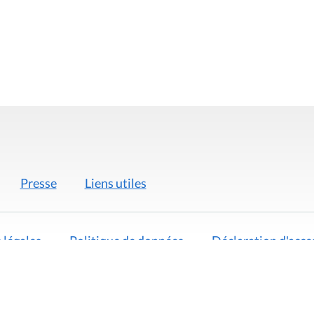
Presse
Liens utiles
 légales
Politique de données
Déclaration d'acces