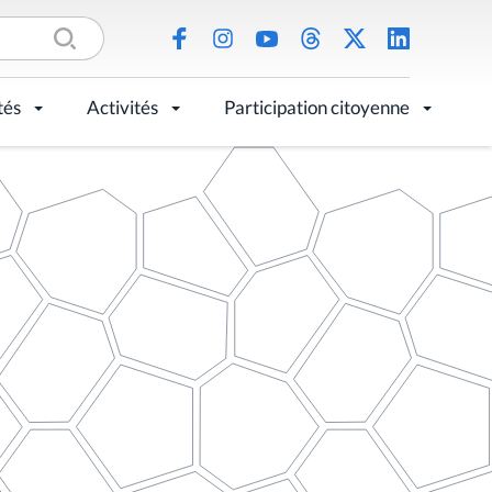
tés
Activités
Participation citoyenne