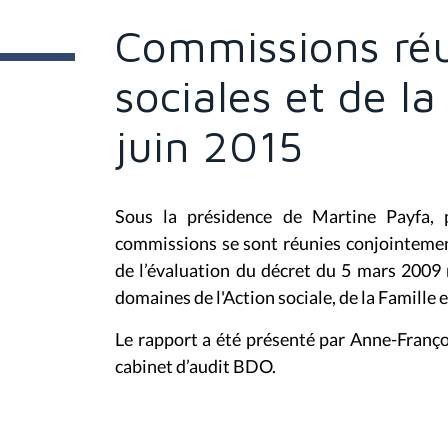
t
e
Commissions réu
s
i
c
sociales et de l
i
:
juin 2015
Sous la présidence de Martine Payfa, 
commissions se sont réunies conjointemen
de l’évaluation du décret du 5 mars 2009 r
domaines de l'Action sociale, de la Famille e
Le rapport a été présenté par Anne-Fran
cabinet d’audit BDO.