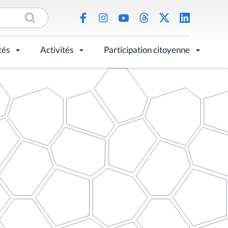
tés
Activités
Participation citoyenne