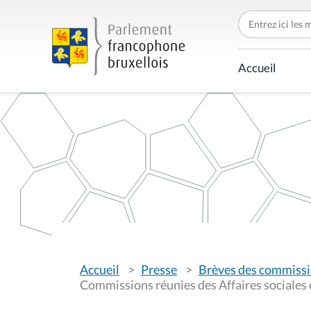
C
h
e
r
c
Accueil
h
e
r
p
a
r
V
Accueil
Presse
Brèves des commiss
o
u
Commissions réunies des Affaires sociales e
s
ê