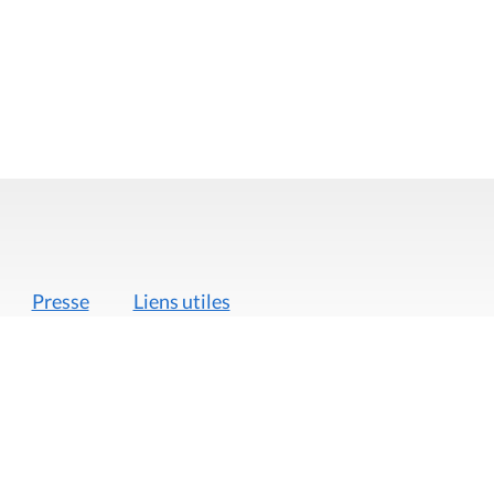
Presse
Liens utiles
 légales
Politique de données
Déclaration d'acces