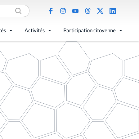
tés
Activités
Participation citoyenne