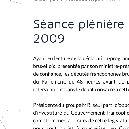
s
ê
t
e
Séance plénière d
s
i
c
2009
i
:
Ayant eu lecture de la déclaration-progr
bruxellois, présentée par son ministre-pré
de confiance, les députés francophones b
du Parlement, de 48 heures avant de pr
interventions dans le débat consacré à cet
Présidente du groupe MR, seul parti d'opp
d'investiture du Gouvernement francopho
compte mener, au cours de cette législatu
pour tout projet à concrétiser en Com