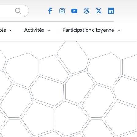
tés
Activités
Participation citoyenne