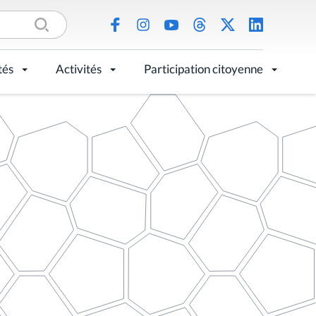
tés
Activités
Participation citoyenne