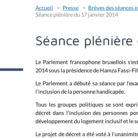
V
Accueil
Presse
Brèves des séances p
o
u
Séance plénière du 17 janvier 2014
s
ê
t
e
Séance plénière 
s
i
c
i
Le Parlement francophone bruxellois s'est
:
2014 sous la présidence de Hamza Fassi-Fih
Le Parlement a débuté sa séance par l'exam
l'inclusion de la personne handicapée.
Tous les groupes politiques se sont expr
décret dans l'inclusion des personnes po
développement du logement inclusif et le sout
Le projet de décret a été voté à l'unanim