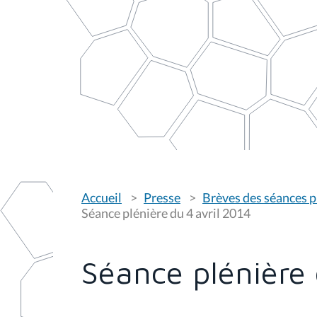
V
Accueil
Presse
Brèves des séances p
o
u
Séance plénière du 4 avril 2014
s
ê
t
e
Séance plénière 
s
i
c
i