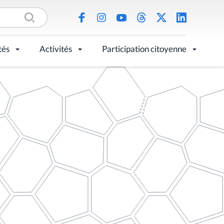
tés
Activités
Participation citoyenne