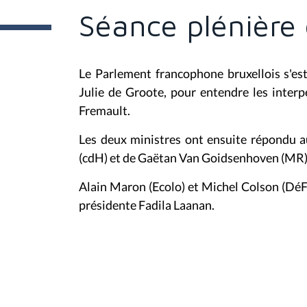
e
Séance plénière
s
i
c
i
Le Parlement francophone bruxellois s'est
:
Julie de Groote, pour entendre les interp
Fremault.
Les deux ministres ont ensuite répondu 
(cdH) et de Gaëtan Van Goidsenhoven (MR)
Alain Maron (Ecolo) et Michel Colson (DéFI
présidente Fadila Laanan.