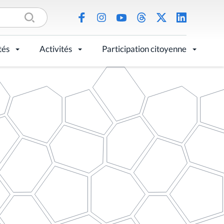
tés
Activités
Participation citoyenne