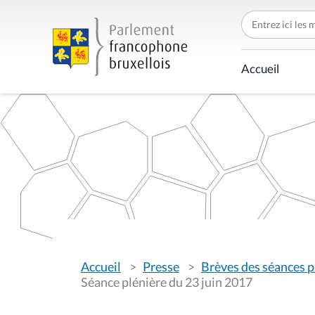
C
h
e
r
c
Accueil
h
e
r
p
a
r
V
Accueil
Presse
Brèves des séances p
o
u
Séance plénière du 23 juin 2017
s
ê
t