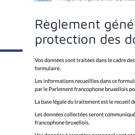
u
s
ê
t
Règlement génér
e
s
i
protection des 
c
i
:
Vos données sont traitées dans le cadre des 
formulaire.
Les informations recueillies dans ce formul
par le Parlement francophone bruxellois pou
La base légale du traitement est le recueil
Les données collectées seront communiquée
francophone bruxellois.