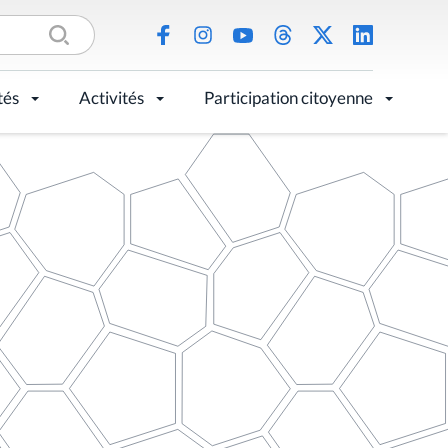
tés
Activités
Participation citoyenne