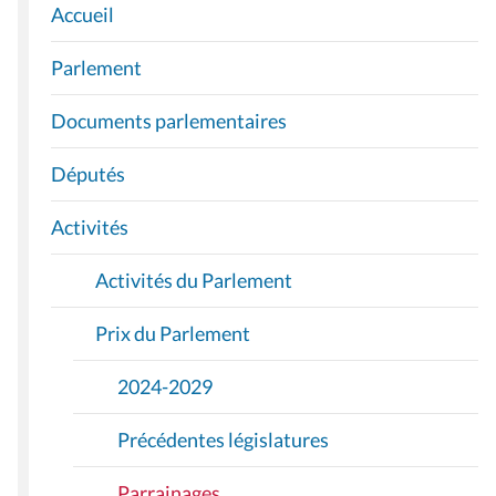
Accueil
N
A
Parlement
V
I
Documents parlementaires
G
A
Députés
T
I
Activités
O
Activités du Parlement
N
Prix du Parlement
2024-2029
Précédentes législatures
Parrainages