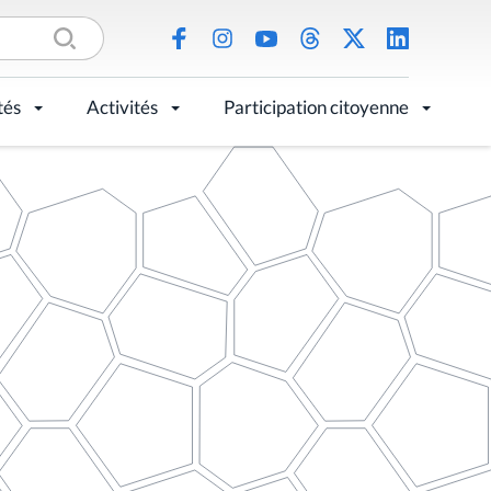
tés
Activités
Participation citoyenne