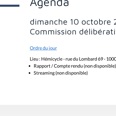
Agenda
e
s
i
c
i
dimanche 10 octobre 
:
Commission délibérat
Ordre du jour
Lieu : Hémicycle - rue du Lombard 69 - 100
Rapport / Compte rendu (non disponible)
Streaming (non disponible)