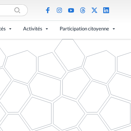
tés
Activités
Participation citoyenne