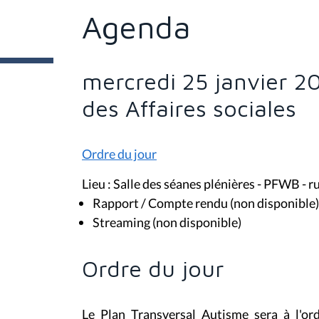
ê
t
Agenda
e
s
i
c
i
mercredi 25 janvier 2
:
des Affaires sociales
Ordre du jour
Lieu : Salle des séanes plénières - PFWB - r
Rapport / Compte rendu (non disponible)
Streaming (non disponible)
Ordre du jour
Le Plan Transversal Autisme sera à l'or