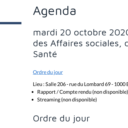
ê
t
Agenda
e
s
i
c
i
mardi 20 octobre 202
:
des Affaires sociales, 
Santé
Ordre du jour
Lieu : Salle 206 - rue du Lombard 69 - 1000 
Rapport / Compte rendu (non disponible)
Streaming (non disponible)
Ordre du jour