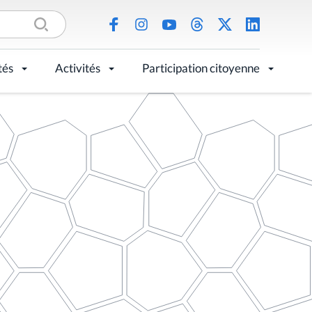
tés
Activités
Participation citoyenne