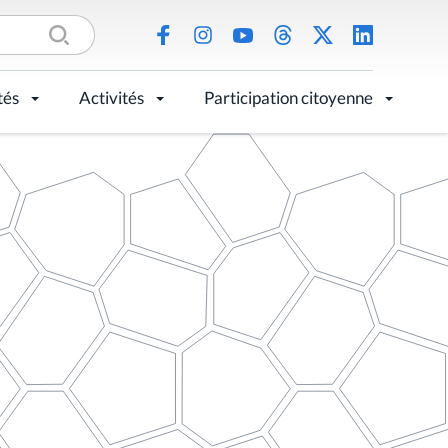
tés
Activités
Participation citoyenne