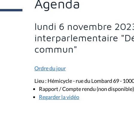
Agenda
e
s
i
c
i
lundi 6 novembre 202
:
interparlementaire "D
commun"
Ordre du jour
Lieu : Hémicycle - rue du Lombard 69 - 100
Rapport / Compte rendu (non disponible)
Regarder la vidéo