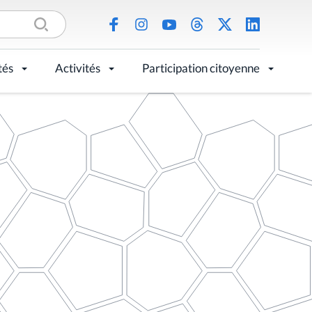
tés
Activités
Participation citoyenne