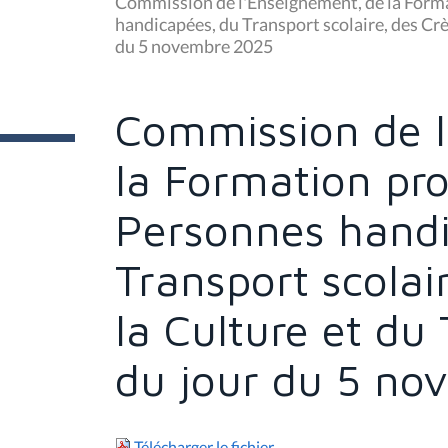
Commission de l'Enseignement, de la Forma
s
handicapées, du Transport scolaire, des Crè
ê
du 5 novembre 2025
t
e
s
i
c
Commission de l
i
:
la Formation pro
Personnes handi
Transport scolai
la Culture et du
du jour du 5 n
Télécharger le fichier