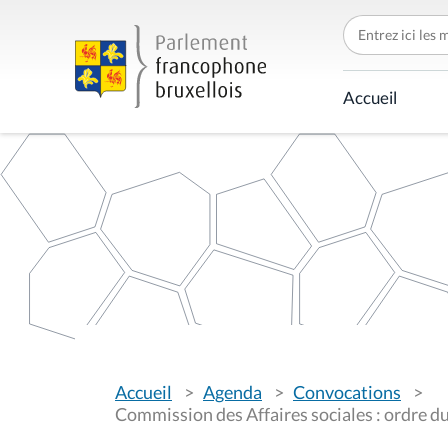
C
h
e
r
c
Accueil
h
e
r
p
a
r
V
Accueil
Agenda
Convocations
o
u
Commission des Affaires sociales : ordre d
s
ê