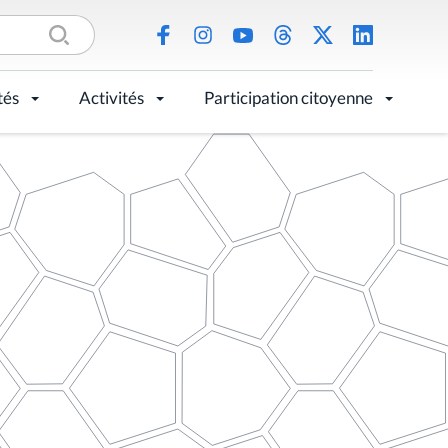
tés
Activités
Participation citoyenne