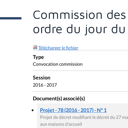
t
e
Commission des A
s
i
c
ordre du jour d
i
:
Télécharger le fichier
Type
Convocation commission
Session
2016 - 2017
Document(s) associé(s)
Projet - 78 (2016 - 2017) - N° 1
Projet de décret modifiant le décret du 27 mai
aux maisons d'accueil