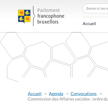
C
h
e
r
c
Accueil
h
e
r
p
a
r
V
Accueil
Agenda
Convocations
o
u
Commission des Affaires sociales : ordre du
s
ê