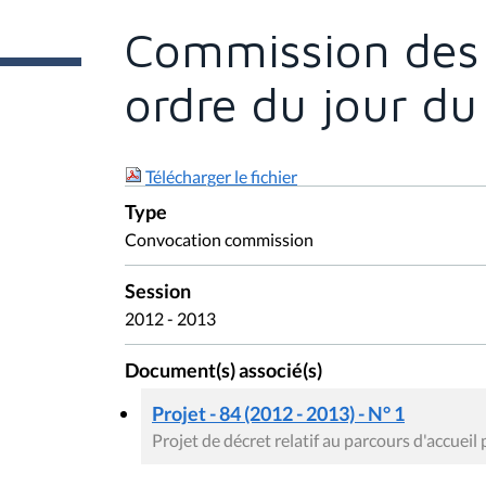
t
e
Commission des A
s
i
c
ordre du jour du
i
:
Télécharger le fichier
Type
Convocation commission
Session
2012 - 2013
Document(s) associé(s)
Projet - 84 (2012 - 2013) - N° 1
Projet de décret relatif au parcours d'accuei