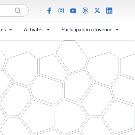
tés
Activités
Participation citoyenne