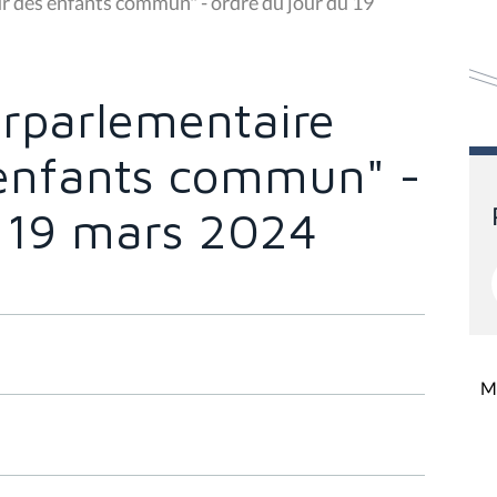
 des enfants commun" - ordre du jour du 19
rparlementaire
 enfants commun" -
u 19 mars 2024
Mi