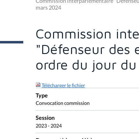
Commission interparlementaire "Défenseur
s
mars 2024
ê
t
e
s
Commission inte
i
c
i
"Défenseur des
:
ordre du jour d
Télécharger le fichier
Type
Convocation commission
Session
2023 - 2024