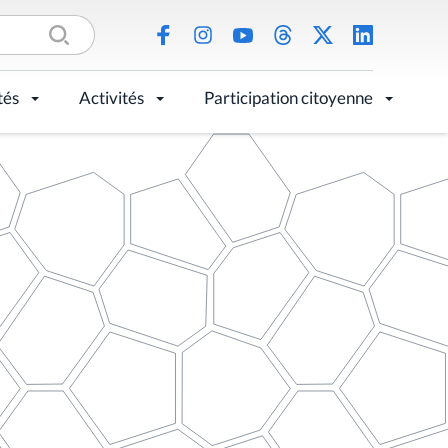
tés
Activités
Participation citoyenne