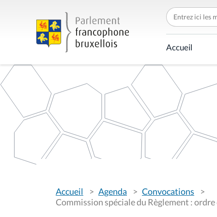
C
h
e
r
c
Accueil
h
e
r
p
a
r
V
Accueil
Agenda
Convocations
o
u
Commission spéciale du Règlement : ordre d
s
ê