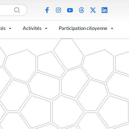
tés
Activités
Participation citoyenne