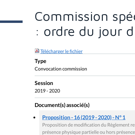
t
e
Commission spé
s
i
c
: ordre du jour 
i
:
Télécharger le fichier
Type
Convocation commission
Session
2019 - 2020
Document(s) associé(s)
Proposition - 16 (2019 - 2020) - N° 1
Proposition de modification du Règlement rel
présence physique partielle ou hors présenc