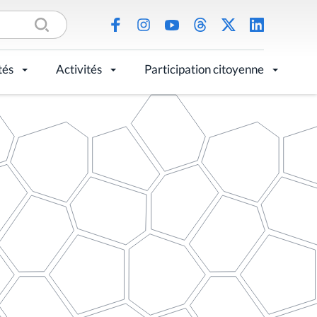
tés
Activités
Participation citoyenne