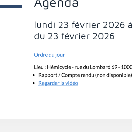
Agenda
e
s
i
c
i
lundi 23 février 2026 
:
du 23 février 2026
Ordre du jour
Lieu : Hémicycle - rue du Lombard 69 - 100
Rapport / Compte rendu (non disponible)
Regarder la vidéo