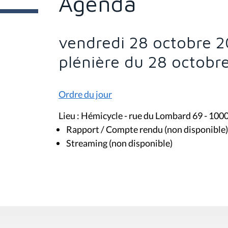
Agenda
e
s
i
c
i
vendredi 28 octobre 2
:
plénière du 28 octobr
Ordre du jour
Lieu : Hémicycle - rue du Lombard 69 - 100
Rapport / Compte rendu (non disponible)
Streaming (non disponible)