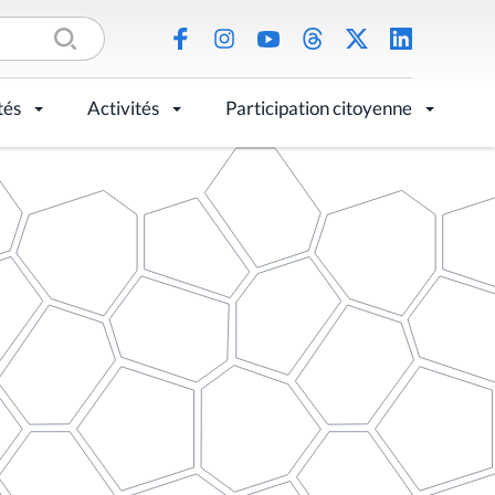
tés
Activités
Participation citoyenne