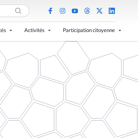
tés
Activités
Participation citoyenne