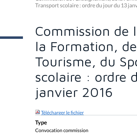
s
Transport scolaire : ordre du jour du 13 jan
ê
t
e
s
Commission de l
i
c
i
la Formation, de
:
Tourisme, du Spo
scolaire : ordre 
janvier 2016
Télécharger le fichier
Type
Convocation commission