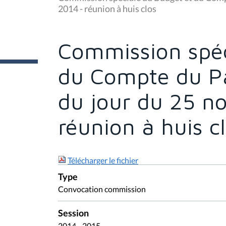
s
2014 - réunion à huis clos
ê
t
e
s
Commission spéc
i
c
i
du Compte du Pa
:
du jour du 25 n
réunion à huis c
Télécharger le fichier
Type
Convocation commission
Session
2014 - 2015