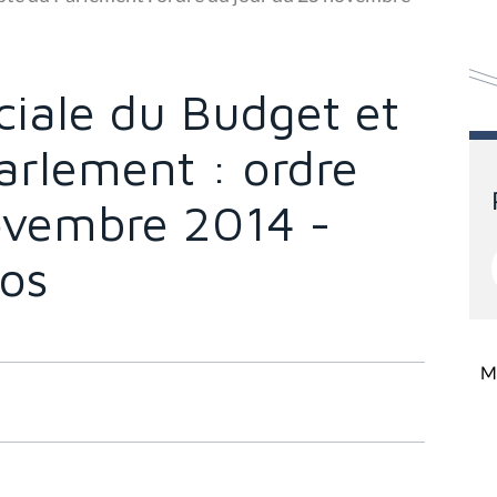
iale du Budget et
rlement : ordre
ovembre 2014 -
los
Mi