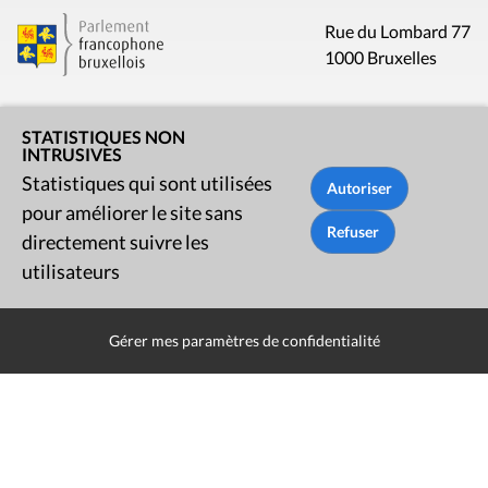
Rue du Lombard 77
1000 Bruxelles
Contact
STATISTIQUES NON
INTRUSIVES
Presse
Statistiques qui sont utilisées
pour améliorer le site sans
Liens utiles
directement suivre les
utilisateurs
Gérer mes paramètres de confidentialité