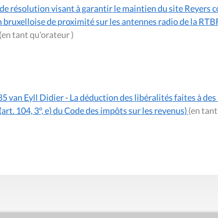
de résolution visant à garantir le maintien du site Reyers 
bruxelloise de proximité sur les antennes radio de la RTBF 
(en tant qu'orateur )
5 van Eyll Didier - La déduction des libéralités faites à des
art. 104, 3°, e) du Code des impôts sur les revenus)