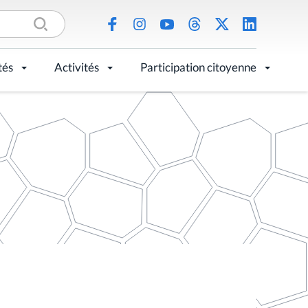
tés
Activités
Participation citoyenne