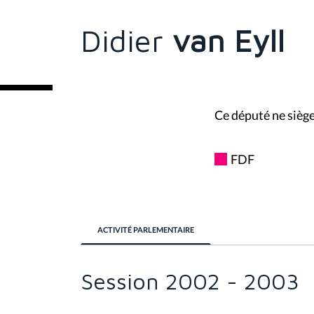
s
ê
t
Didier
van Eyll
e
s
i
c
i
:
Ce député ne siège
FDF
ACTIVITÉ PARLEMENTAIRE
Session 2002 - 2003